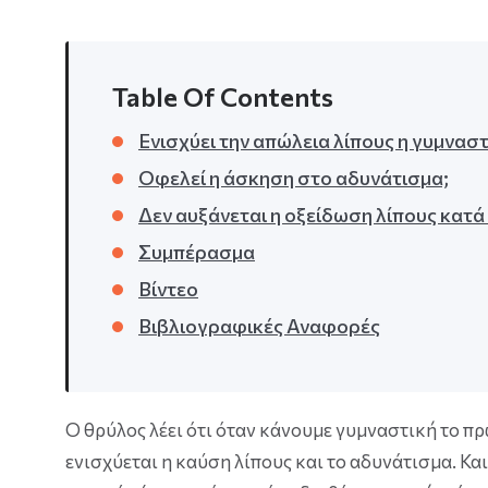
Table Of Contents
Ενισχύει την απώλεια λίπους η γυμναστ
Οφελεί η άσκηση στο αδυνάτισμα;
Δεν αυξάνεται η οξείδωση λίπους κατά
Συμπέρασμα
Βίντεο
Βιβλιογραφικές Αναφορές
Ο θρύλος λέει ότι όταν κάνουμε γυμναστική το πρ
ενισχύεται η καύση λίπους και το αδυνάτισμα. Και