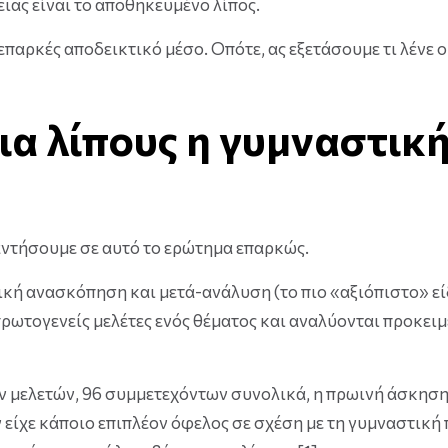
ειας είναι το αποθηκευμένο λίπος.
 επαρκές αποδεικτικό μέσο. Οπότε, ας εξετάσουμε τι λένε ο
ια λίπους η γυμναστικ
αντήσουμε σε αυτό το ερώτημα επαρκώς.
ική ανασκόπηση και μετά-ανάλυση (το πιο «αξιόπιστο» ε
πρωτογενείς μελέτες ενός θέματος και αναλύονται προκει
ν μελετών, 96 συμμετεχόντων συνολικά, η πρωινή άσκηση
 είχε κάποιο επιπλέον όφελος σε σχέση με τη γυμναστική