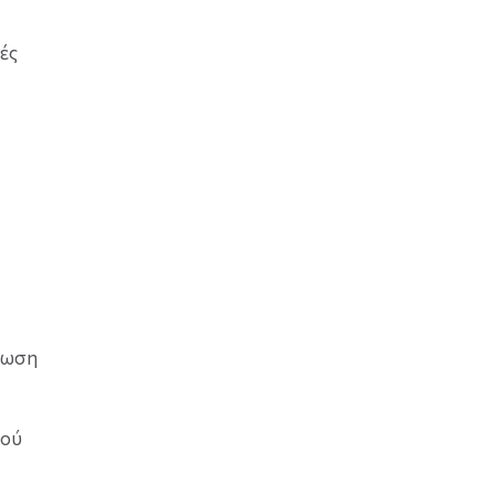
ές
άλωση
κού