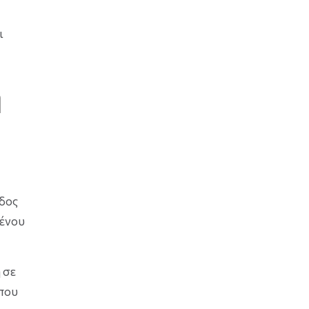
ι
ή
ίδος
μένου
 σε
 που