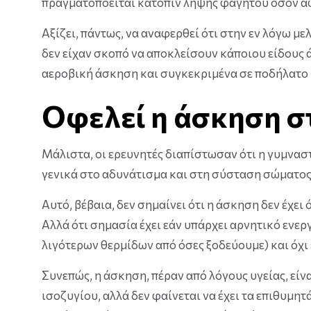
πραγματοποείται κατόπιν λήψης φαγητού όσον αφ
Αξίζει, πάντως, να αναφερθεί ότι στην εν λόγω με
δεν είχαν σκοπό να αποκλείσουν κάποιου είδους ά
αεροβική άσκηση και συγκεκριμένα σε ποδήλατο 
Οφελεί η άσκηση σ
Μάλιστα, οι ερευνητές διαπίστωσαν ότι η γυμναστι
γενικά στο αδυνάτισμα και στη σύσταση σώματος 
Αυτό, βέβαια, δεν σημαίνει ότι η άσκηση δεν έχει
Αλλά ότι σημασία έχει εάν υπάρχει αρνητικό ενε
λιγότερων θερμίδων από όσες ξοδεύουμε) και όχι
Συνεπώς, η άσκηση, πέραν από λόγους υγείας, είν
ισοζυγίου, αλλά δεν φαίνεται να έχει τα επιθυμη