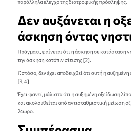
παράλληλα έλεγχο της διατροφικής πρόσληψης.
Δεν αυξάνεται η οξ
άσκηση όντας νηστι
Πράγματι, φαίνεται ότι η άσκηση σε κατάσταση ν
την άσκηση κατόπιν σίτισης [2].
Ωστόσο, δεν έχει αποδειχθεί ότι αυτή η αυξημένη
[3, 4].
Έχει φανεί, μάλιστα ότι η αυξημένη οξείδωση λί
και ακολουθείται από αντισταθμιστική μείωση οξ
24ωρο.
Συμπέρασμα