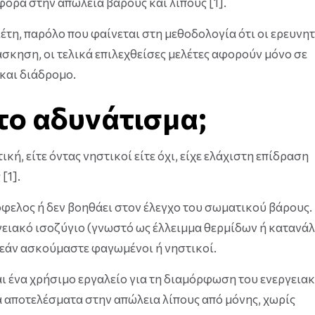
ορά στην απώλεια βάρους και λίπους [1].
λέτη, παρόλο που φαίνεται στη μεθοδολογία ότι οι ερευνητ
σκηση, οι τελικά επιλεχθείσες μελέτες αφορούν μόνο σε
και διάδρομο.
το αδυνάτισμα;
κή, είτε όντας νηστικοί είτε όχι, είχε ελάχιστη επίδραση
[1].
 όφελος ή δεν βοηθάει στον έλεγχο του σωματικού βάρους.
ργειακό ισοζύγιο (γνωστό ως έλλειμμα θερμίδων ή καταν
 εάν ασκούμαστε φαγωμένοι ή νηστικοί.
αι ένα χρήσιμο εργαλείο για τη διαμόρφωση του ενεργεια
τά αποτελέσματα στην απώλεια λίπους από μόνης, χωρίς